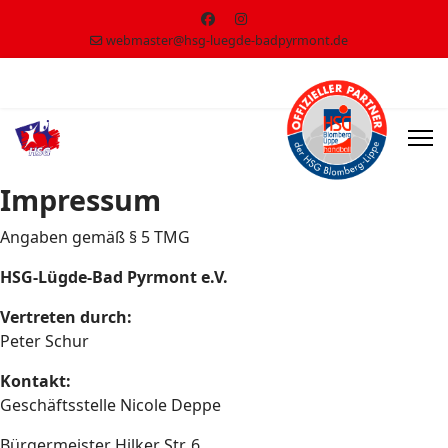
webmaster@hsg-luegde-badpyrmont.de
Impressum
Angaben gemäß § 5 TMG
HSG-Lügde-Bad Pyrmont e.V.
Vertreten durch:
Peter Schur
Kontakt:
Geschäftsstelle Nicole Deppe
Bürgermeister Hilker Str. 6