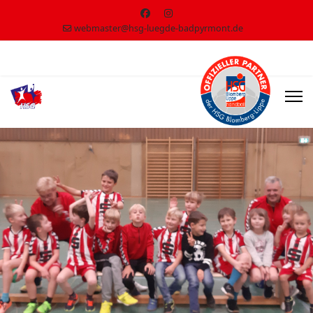
webmaster@hsg-luegde-badpyrmont.de