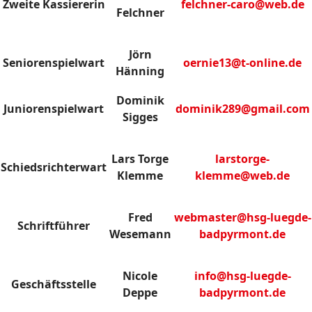
Zweite Kassiererin
felchner-caro@web.de
Felchner
Jörn
Seniorenspielwart
oernie13@t-online.de
Hänning
Dominik
Juniorenspielwart
dominik289@gmail.com
Sigges
Lars Torge
larstorge-
Schiedsrichterwart
Klemme
klemme@web.de
Fred
webmaster@hsg-luegde-
Schriftführer
Wesemann
badpyrmont.de
Nicole
info@hsg-luegde-
Geschäftsstelle
Deppe
badpyrmont.de