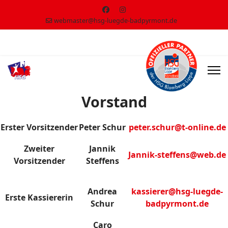
webmaster@hsg-luegde-badpyrmont.de
Vorstand
Erster Vorsitzender
Peter Schur
peter.schur@t-online.de
Zweiter
Jannik
Jannik-steffens@web.de
Vorsitzender
Steffens
Andrea
kassierer@hsg-luegde-
Erste Kassiererin
Schur
badpyrmont.de
Caro