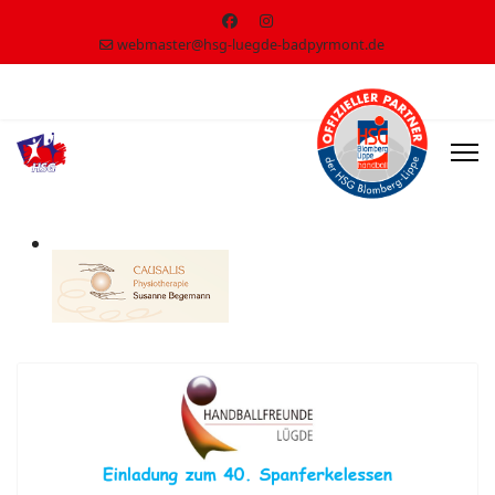
webmaster@hsg-luegde-badpyrmont.de